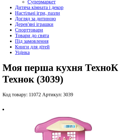
Супермаркет
Дитяча кімната і декор
Настільні ігри, пазли
Догляд за дитиною
Дерев'яні іграшки
Спорттовари
Товари до свята
Під замовлення
Книги для дітей
Уцінка
Моя перша кухня ТехноК
Технок (3039)
Код товару: 11072
Артикул: 3039