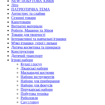
NEW: ПОБУТОВА ХІМІЯ
Літо
ПАТРІОТИЧНА ТЕМА
Антистрес та слайми
Сезонні товари
Канцтовари
Витратні матеріали
Роботи, Машини та Зброя
Товари для творчості
Інтерактивні та навчальні іграшки
М'які іграшки, герої і ляльки
Дитяча косметика та прикраси
Конструктори
Дитячий транспорт
Ігрові набори
Кухні і посуд
Лікарські набори
Маскарадні костюми
Набори інструментів
Набори для прибирання
Набори для фокусів
Перукарські набори
Побутова техніка
Риболовля
Сад і город