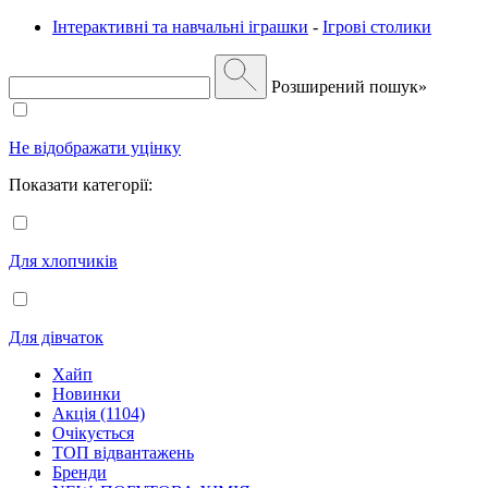
Інтерактивні та навчальні іграшки
-
Ігрові столики
Розширений пошук»
Не відображати уцінку
Показати категорії:
Для хлопчиків
Для дівчаток
Хайп
Новинки
Акція (1104)
Очікується
ТОП відвантажень
Бренди