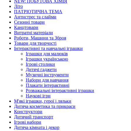
NEW: ПОБУТОВА ХІМІЯ
Літо
ПАТРІОТИЧНА ТЕМА
Антистрес та слайми
Сезонні товари
Канцтовари
Витратні матеріали
Роботи, Машини та Зброя
Товари для творчості
Інтерактивні та навчальні іграшки
Іграшки для малюків
Іграшки українською
Ігрові столики
Дитячі гаджети
Музичні інструменти
Набори для навчання
Плакати інтерактивні
Розважальні інтерактивні іграшки
Наукові ігри
М'які іграшки, герої і ляльки
Дитяча косметика та прикраси
Конструктори
Дитячий транспорт
Ігрові набори
Дитяча кімната і декор