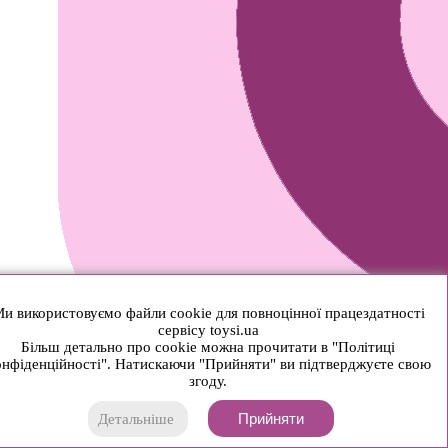
и використовуємо файли cookie для повноцінної працездатності
сервісу toysi.ua
Більш детально про cookie можна прочитати в "Політиці
нфіденційності". Натискаючи "Прийняти" ви підтверджуєте свою
згоду.
Прийняти
Детальніше