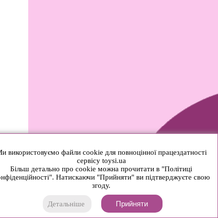
и використовуємо файли cookie для повноцінної працездатності
сервісу toysi.ua
Більш детально про cookie можна прочитати в "Політиці
нфіденційності". Натискаючи "Прийняти" ви підтверджуєте свою
згоду.
Прийняти
Детальніше