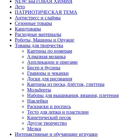
NEW: БЫТОВАЯ ХИМИЯ
Лето
ПАТРИОТИЧЕСКАЯ ТЕМА
Антистресс и слаймы
Сезонные товары
Канцтовары
Расходные материалы
Роботы, Машины и Оружие
Товары для творчества
Картины по номерам
Алмазная мозаика
Аппликации и оригами
Бисер и бусины
Гравюры и чеканки
Доски для рисования
Картины из песка, блёсток, глиттера
Мольберты
Наборы для вышивания, вязания, плетения
Наклейки
Раскраски и роспись
Тесто для лепки и пластилин
Кинетический песок
Другое творчество
Мелки
Интерактивные и обучающие игрушки