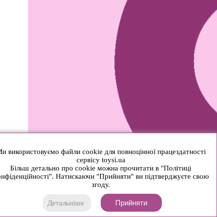
и використовуємо файли cookie для повноцінної працездатності
сервісу toysi.ua
Більш детально про cookie можна прочитати в "Політиці
нфіденційності". Натискаючи "Прийняти" ви підтверджуєте свою
згоду.
Прийняти
Детальніше