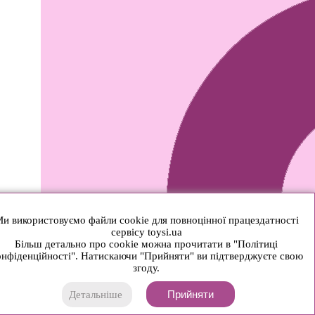
и використовуємо файли cookie для повноцінної працездатності
сервісу toysi.ua
Більш детально про cookie можна прочитати в "Політиці
нфіденційності". Натискаючи "Прийняти" ви підтверджуєте свою
згоду.
Прийняти
Детальніше