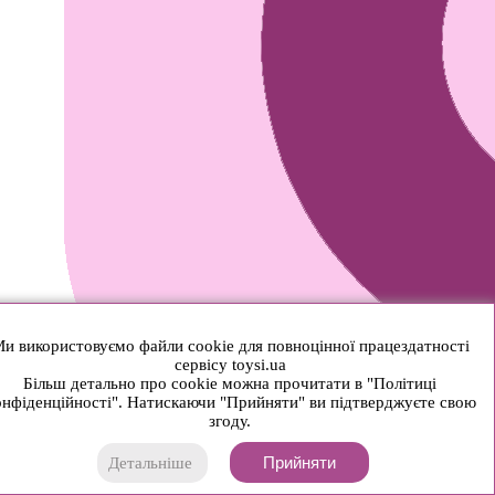
и використовуємо файли cookie для повноцінної працездатності
сервісу toysi.ua
Більш детально про cookie можна прочитати в "Політиці
нфіденційності". Натискаючи "Прийняти" ви підтверджуєте свою
згоду.
Прийняти
Детальніше