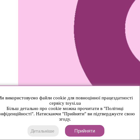
и використовуємо файли cookie для повноцінної працездатності
сервісу toysi.ua
Більш детально про cookie можна прочитати в "Політиці
нфіденційності". Натискаючи "Прийняти" ви підтверджуєте свою
згоду.
Прийняти
Детальніше