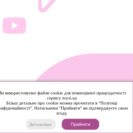
и використовуємо файли cookie для повноцінної працездатності
сервісу toysi.ua
Більш детально про cookie можна прочитати в "Політиці
нфіденційності". Натискаючи "Прийняти" ви підтверджуєте свою
згоду.
Прийняти
Детальніше