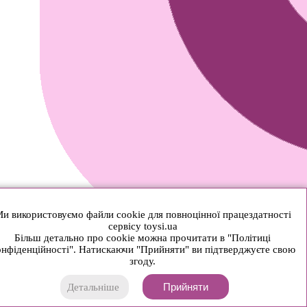
и використовуємо файли cookie для повноцінної працездатності
сервісу toysi.ua
Більш детально про cookie можна прочитати в "Політиці
нфіденційності". Натискаючи "Прийняти" ви підтверджуєте свою
згоду.
Прийняти
Детальніше
© 2026 Toysi.ua