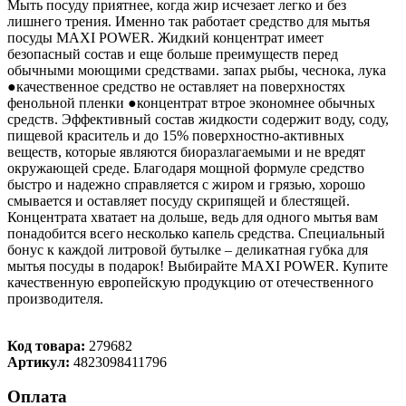
Мыть посуду приятнее, когда жир исчезает легко и без
лишнего трения. Именно так работает средство для мытья
посуды MAXI POWER. Жидкий концентрат имеет
безопасный состав и еще больше преимуществ перед
обычными моющими средствами. запах рыбы, чеснока, лука
●качественное средство не оставляет на поверхностях
фенольной пленки ●концентрат втрое экономнее обычных
средств. Эффективный состав жидкости содержит воду, соду,
пищевой краситель и до 15% поверхностно-активных
веществ, которые являются биоразлагаемыми и не вредят
окружающей среде. Благодаря мощной формуле средство
быстро и надежно справляется с жиром и грязью, хорошо
смывается и оставляет посуду скрипящей и блестящей.
Концентрата хватает на дольше, ведь для одного мытья вам
понадобится всего несколько капель средства. Специальный
бонус к каждой литровой бутылке – деликатная губка для
мытья посуды в подарок! Выбирайте MAXI POWER. Купите
качественную европейскую продукцию от отечественного
производителя.
Код товара:
279682
Артикул:
4823098411796
Оплата