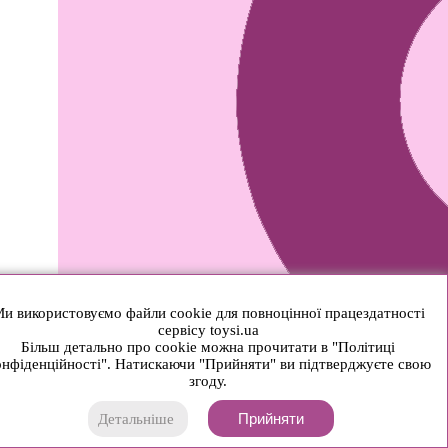
и використовуємо файли cookie для повноцінної працездатності
сервісу toysi.ua
Більш детально про cookie можна прочитати в "Політиці
нфіденційності". Натискаючи "Прийняти" ви підтверджуєте свою
згоду.
Прийняти
Детальніше