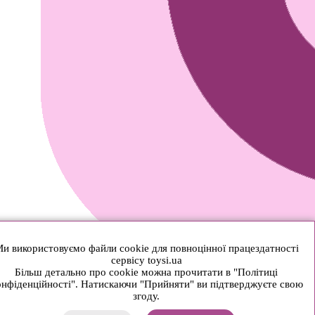
и використовуємо файли cookie для повноцінної працездатності
сервісу toysi.ua
Більш детально про cookie можна прочитати в "Політиці
нфіденційності". Натискаючи "Прийняти" ви підтверджуєте свою
згоду.