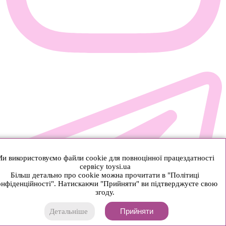
и використовуємо файли cookie для повноцінної працездатності
сервісу toysi.ua
Більш детально про cookie можна прочитати в "Політиці
нфіденційності". Натискаючи "Прийняти" ви підтверджуєте свою
згоду.
Прийняти
Детальніше