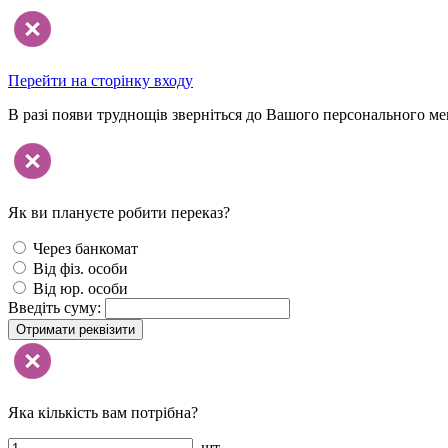
Перейти на сторінку входу
В разі появи труднощів зверніться до Вашого персонального м
Як ви плануєте робити переказ?
Через банкомат
Від фіз. особи
Від юр. особи
Введіть суму:
Отримати реквізити
Яка кількість вам потрібна?
шт.