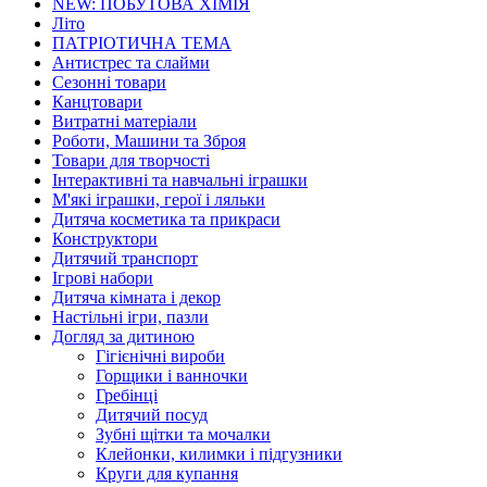
NEW: ПОБУТОВА ХІМІЯ
Літо
ПАТРІОТИЧНА ТЕМА
Антистрес та слайми
Сезонні товари
Канцтовари
Витратні матеріали
Роботи, Машини та Зброя
Товари для творчості
Інтерактивні та навчальні іграшки
М'які іграшки, герої і ляльки
Дитяча косметика та прикраси
Конструктори
Дитячий транспорт
Ігрові набори
Дитяча кімната і декор
Настільні ігри, пазли
Догляд за дитиною
Гігієнічні вироби
Горщики і ванночки
Гребінці
Дитячий посуд
Зубні щітки та мочалки
Клейонки, килимки і підгузники
Круги для купання