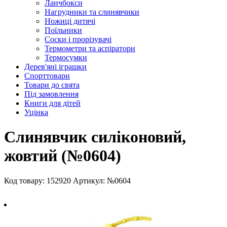
Ланчбокси
Нагрудники та слинявчики
Ножиці дитячі
Поїльники
Соски і прорізувачі
Термометри та аспіратори
Термосумки
Дерев'яні іграшки
Спорттовари
Товари до свята
Під замовлення
Книги для дітей
Уцінка
Слинявчик силіконовий,
жовтий (№0604)
Код товару: 152920
Артикул: №0604