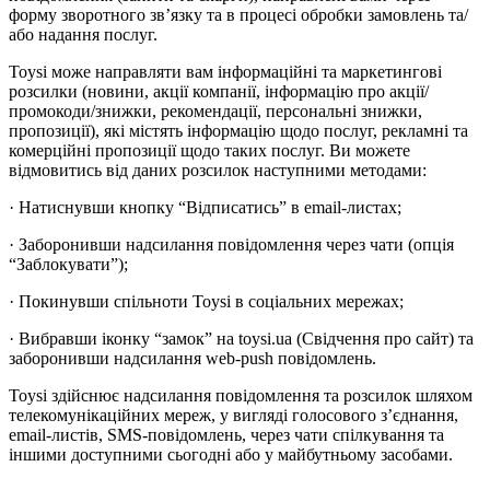
форму зворотного зв’язку та в процесі обробки замовлень та/
або надання послуг.
Toysi може направляти вам інформаційні та маркетингові
розсилки (новини, акції компанії, інформацію про акції/
промокоди/знижки, рекомендації, персональні знижки,
пропозиції), які містять інформацію щодо послуг, рекламні та
комерційні пропозиції щодо таких послуг. Ви можете
відмовитись від даних розсилок наступними методами:
· Натиснувши кнопку “Відписатись” в email-листах;
· Заборонивши надсилання повідомлення через чати (опція
“Заблокувати”);
· Покинувши спільноти Toysi в соціальних мережах;
· Вибравши іконку “замок” на toysi.ua (Свідчення про сайт) та
заборонивши надсилання web-push повідомлень.
Toysi здійснює надсилання повідомлення та розсилок шляхом
телекомунікаційних мереж, у вигляді голосового з’єднання,
email-листів, SMS-повідомлень, через чати спілкування та
іншими доступними сьогодні або у майбутньому засобами.