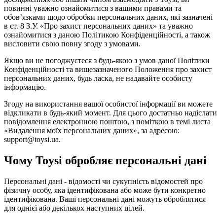
повинні уважно ознайомитися з вашими правами та
обов’язками щодо обробки персональних даних, які зазначені
в ст. 8 З.У. «Про захист персональних даних» та уважно
ознайомитися з даною Політикою Конфіденційності, а також
висловити свою повну згоду з умовами.
Якщо ви не погоджуєтеся з будь-якою з умов даної Політики
Конфіденційності та вищезазначеного Положення про захист
персональних даних, будь ласка, не надавайте особисту
інформацію.
Згоду на використання вашої особистої інформації ви можете
відкликати в будь-який момент. Для цього достатньо надіслати
повідомлення електронною поштою, з поміткою в темі листа
«Видалення моїх персональних даних», за адресою:
support@toysi.ua.
Чому Toysi обробляє персональні дані
Персональні дані - відомості чи сукупність відомостей про
фізичну особу, яка ідентифікована або може бути конкретно
ідентифікована. Ваші персональні дані можуть оброблятися
для однієї або декількох наступних цілей.