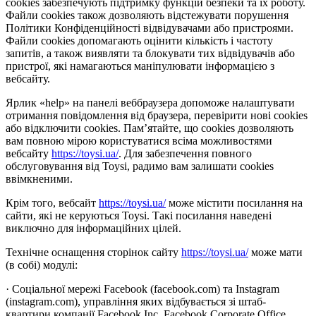
cookies забезпечують підтримку функцій безпеки та їх роботу.
Файли cookies також дозволяють відстежувати порушення
Політики Конфіденційності відвідувачами або пристроями.
Файли cookies допомагають оцінити кількість і частоту
запитів, а також виявляти та блокувати тих відвідувачів або
пристрої, які намагаються маніпулювати інформацією з
вебсайту.
Ярлик «help» на панелі веббраузера допоможе налаштувати
отримання повідомлення від браузера, перевірити нові cookies
або відключити cookies. Пам’ятайте, що cookies дозволяють
вам повною мірою користуватися всіма можливостями
вебсайту
https://toysi.ua/
. Для забезпечення повного
обслуговування від Toysi, радимо вам залишати cookies
ввімкненими.
Крім того, вебсайт
https://toysi.ua/
може містити посилання на
сайти, які не керуються Toysi. Такі посилання наведені
виключно для інформаційних цілей.
Технічне оснащення сторінок сайту
https://toysi.ua/
може мати
(в собі) модулі:
· Соціальної мережі Facebook (facebook.com) та Instagram
(instagram.com), управління яких відбувається зі штаб-
квартири компанії Facebook Inc, Facebook Corporate Office,