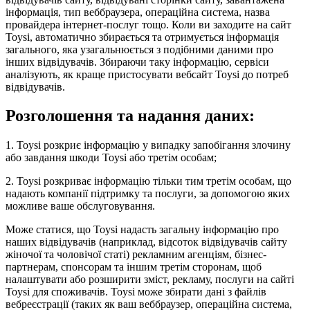
інформація, тип веббраузера, операційна система, назва
провайдера інтернет-послуг тощо. Коли ви заходите на сайт
Toysi, автоматично збирається та отримується інформація
загального, яка узагальнюється з подібними даними про
інших відвідувачів. Збираючи таку інформацію, сервіси
аналізують, як краще пристосувати вебсайт Toysi до потреб
відвідувачів.
Розголошення та надання даних:
1. Toysi розкриє інформацію у випадку запобігання злочину
або завдання шкоди Toysi або третім особам;
2. Toysi розкриває інформацію тільки тим третім особам, що
надають компанії підтримку та послуги, за допомогою яких
можливе ваше обслуговування.
Може статися, що Toysi надасть загальну інформацію про
наших відвідувачів (наприклад, відсоток відвідувачів сайту
жіночої та чоловічої статі) рекламним агенціям, бізнес-
партнерам, спонсорам та іншим третім сторонам, щоб
налаштувати або розширити зміст, рекламу, послуги на сайті
Toysi для споживачів. Toysi може збирати дані з файлів
вебреєстрації (таких як ваш веббраузер, операційна система,