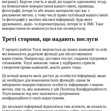
виграшу). Беручи участь в акції, ви надаєте однозначну згоду
на безкоштовне використання вашого імені, прізвища,
фотографії, інтерв’ю або інших матеріалів про вас з
рекламною метою, у тому числі право публікації вашого імені
та фотографії у засобах масової інформації, будь-яких
друкованих, аудіо- та відеоматеріалах, інтерв’ю зі ЗМІ. Таке
використання не компенсується (не оплачується).
Треті сторони, що надають послуги
У процесі роботи Toysi звертається до інших компаній та осіб,
які виконують додаткові функції для обслуговування
користувача. Наприклад: доставка послуг, надання підтримки
споживачів. Toysi замовляє також у відібраних сервісів
створення промо-кампаній, аналіз даних тощо.
Ці агенції можуть мати доступ до особистої інформації, якщо
це необхідно для виконання їхніх функцій, однак їм
заборонено використовувати особисту інформацію з іншою
метою, ніж та, яка зазначена у цій Політиці Конфіденційності.
Toysi вимагає від них належного дотримання
конфіденційності своїх користувачів.
До загальної інформації відносяться такі аспекти, як кількість
відвідувачів сайту, відвідувані сторінки сайту, завантажена