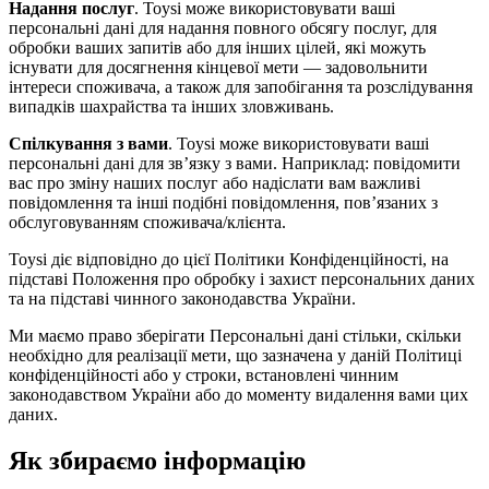
Надання послуг
. Toysi може використовувати ваші
персональні дані для надання повного обсягу послуг, для
обробки ваших запитів або для інших цілей, які можуть
існувати для досягнення кінцевої мети — задовольнити
інтереси споживача, а також для запобігання та розслідування
випадків шахрайства та інших зловживань.
Спілкування з вами
. Toysi може використовувати ваші
персональні дані для зв’язку з вами. Наприклад: повідомити
вас про зміну наших послуг або надіслати вам важливі
повідомлення та інші подібні повідомлення, пов’язаних з
обслуговуванням споживача/клієнта.
Toysi діє відповідно до цієї Політики Конфіденційності, на
підставі Положення про обробку і захист персональних даних
та на підставі чинного законодавства України.
Ми маємо право зберігати Персональні дані стільки, скільки
необхідно для реалізації мети, що зазначена у даній Політиці
конфіденційності або у строки, встановлені чинним
законодавством України або до моменту видалення вами цих
даних.
Як збираємо інформацію