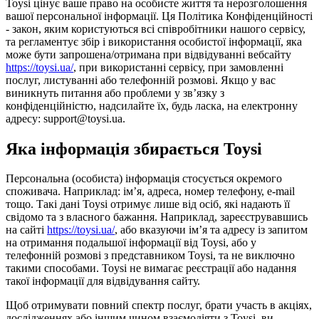
Toysi цінує ваше право на особисте життя та нерозголошення
вашої персональної інформації. Ця Політика Конфіденційності
- закон, яким користуються всі співробітники нашого сервісу,
та регламентує збір і використання особистої інформації, яка
може бути запрошена/отримана при відвідуванні вебсайту
https://toysi.ua/
, при використанні сервісу, при замовленні
послуг, листуванні або телефонній розмові. Якщо у вас
виникнуть питання або проблеми у зв’язку з
конфіденційністю, надсилайте їх, будь ласка, на електронну
адресу: support@toysi.ua.
Яка інформація збирається Toysi
Персональна (особиста) інформація стосується окремого
споживача. Наприклад: ім’я, адреса, номер телефону, e-mail
тощо. Такі дані Toysi отримує лише від осіб, які надають її
свідомо та з власного бажання. Наприклад, зареєструвавшись
на сайті
https://toysi.ua/
, або вказуючи ім’я та адресу із запитом
на отримання подальшої інформації від Toysi, або у
телефонній розмові з представником Toysi, та не виключно
такими способами. Toysi не вимагає реєстрації або надання
такої інформації для відвідування сайту.
Щоб отримувати повний спектр послуг, брати участь в акціях,
дослідженнях або іншим чином взаємодіяти з Toysi, ви