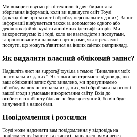
Ми використовуємо різні технології для збирання та
зберігання інформації, коли ви відвідуєте сайт Toysi
(
докладніше про захист і обробку персональних даних
). Запис
інформації відбувається також за допомогою одного або
декількох файлів кукі та анонімних ідентифікаторів. Ми
використовуємо їх і тоді, коли ви взаємодієте з послугами,
запропонованими нашими партнерами, як-от рекламні
послуги, що можуть з'явитися на інших сайтах (наприклад).
Як видалити власний обліковий запис?
Надішліть лист на support@toysi.ua з темою “Видалення моїх
персональних даних”. Як тільки ви отримаєте відповідь, що
ваш обліковий запис було видалено, ми призупиняємо
обробку ваших персональних даних, які обробляли на основі
вашої згоди з умовами використання сайту. Вхід до
особистого кабінету більше не буде доступний, бо він буде
вилучений з нашої бази.
Повідомлення і розсилки
Toysi може надсилати вам повідомлення у відповідь на
повідомлення (запити та скарги), направлені вами через