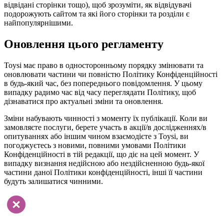
відвідані сторінки тощо), щоб зрозуміти, як відвідувачі
подорожують сайтом та які його сторінки та розділи є
найпопулярнішими.
Оновлення цього регламенту
Toysi має право в односторонньому порядку змінювати та
оновлювати частини чи повністю Політику Конфіденційності
в будь-який час, без попереднього повідомлення. У цьому
випадку радимо час від часу переглядати Політику, щоб
дізнаватися про актуальні зміни та оновлення.
Зміни набувають чинності з моменту їх публікації. Коли ви
замовляєте послуги, берете участь в акції/в дослідженнях/в
опитуваннях або іншим чином взаємодієте з Toysi, ви
погоджуєтесь з новими, повними умовами Політики
Конфіденційності в тій редакції, що діє на цей момент. У
випадку визнання недійсною або нездійсненною будь-якої
частини даної Політики конфіденційності, інші її частини
будуть залишатися чинними.