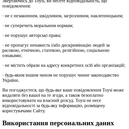
Звертаючись до Toysi, ви несете відповідальність, що
повідомлення:
· не є незаконним, шкідливим, загрозливим, наклепницьким;
· не суперечить моральним нормам;
· не порушує авторські права;
· не пропагує ненависть і/або дискримінацію людей за
расовою, етнічною, статевою, релігійною, соціальною
ознаками;
· не містить образи на адресу конкретних осіб або організацій;
· будь-яким іншим чином не порушує чинне законодавство
України.
Ви погоджуєтеся, що будь-яке ваше повідомлення Toysi може
видаляти без вашої на те згоди, а також безоплатно
використовувати на власний розсуд. Toysi не несе
відповідальності за будь-яку інформацію, розміщену
користувачами Сайту.
Використання персональних даних