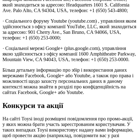
який знаходиться за адресою: Headquarters 1601 S. California
Ave. Palo Alto, CA 94304, USA, телефон: +1 (650) 543-4800;
· Соціального форуму Youtube (youtube.com) , управління яким
здійснюється з офісу компанії YouTube, LLC, який знаходиться
за адресою: 901 Cherry Ave., San Bruno, CA 94066, USA,
телефон: +1 (650) 253-0000;
· Соціальної мережі Google+ (plus.google.com), управління
якою здійснюється з офісу компанії 1600 Amphitheatre Parkway,
Mountain View, CA 94043, USA, телефон: +1 (650) 253-0000.
Більш детальну інформацію про збір і використання даних
мережами Facebook, Google+ або Youtube, а також про права і
можливості щодо захисту персональних даних в даному
контексті можна знайти в розділі про конфіденційність на
сайтах Facebook, Google+ або Youtube.
Конкурси та акції
На сайті Toysi іноді розміщені повідомлення про промо-акції,
у яких можна брати участь зареєстрованим користувачам. У
таких випадках Toysi використовує надану вами інформацію,
щоб провести акцію (наприклад, повідомити вас у разі