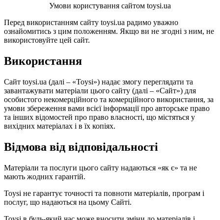
Умови користування сайтом toysi.ua
Перед використанням сайту toysi.ua радимо уважно
ознайомитись з цим положенням. Якщо ви не згодні з ним, не
використовуйте цей сайт.
Використання
Сайт toysi.ua (далі – «Toysi») надає змогу переглядати та
завантажувати матеріали цього сайту (далі – «Сайт») для
особистого некомерційного та комерційного використання, за
умови збереження вами всієї інформації про авторське право
та інших відомостей про право власності, що містяться у
вихідних матеріалах і в їх копіях.
Відмова від відповідальності
Матеріали та послуги цього сайту надаються «як є» та не
мають жодних гарантій.
Toysi не гарантує точності та повноти матеріалів, програм і
послуг, що надаються на цьому Сайті.
Toysi в будь-який час може вносити зміни до матеріалів і