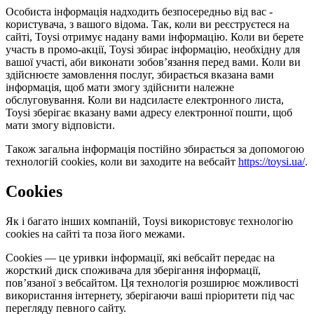
Особиста інформація надходить безпосередньо від вас -
користувача, з вашого відома. Так, коли ви реєструєтеся на
сайті, Toysi отримує надану вами інформацію. Коли ви берете
участь в промо-акції, Toysi збирає інформацію, необхідну для
вашої участі, аби виконати зобов’язання перед вами. Коли ви
здійснюєте замовлення послуг, збирається вказана вами
інформація, щоб мати змогу здійснити належне
обслуговування. Коли ви надсилаєте електронного листа,
Toysi зберігає вказану вами адресу електронної пошти, щоб
мати змогу відповісти.
Також загальна інформація постійно збирається за допомогою
технологій cookies, коли ви заходите на вебсайт
https://toysi.ua/
.
Cookies
Як і багато інших компаній, Toysi використовує технологію
cookies на сайті та поза його межами.
Cookies — це уривки інформації, які вебсайт передає на
жорсткий диск споживача для зберігання інформації,
пов’язаної з вебсайтом. Ця технологія розширює можливості
використання інтернету, зберігаючи ваші пріоритети під час
перегляду певного сайту.