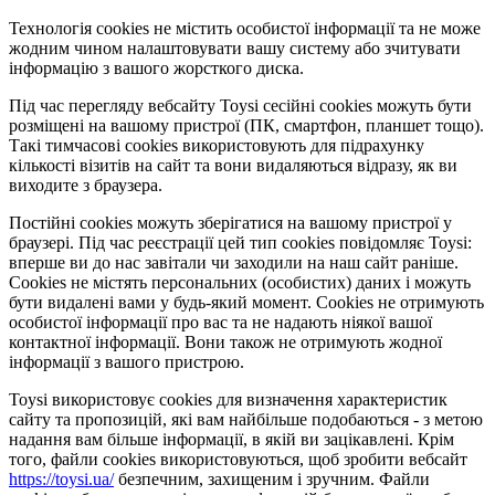
Технологія cookies не містить особистої інформації та не може
жодним чином налаштовувати вашу систему або зчитувати
інформацію з вашого жорсткого диска.
Під час перегляду вебсайту Toysi сесійні cookies можуть бути
розміщені на вашому пристрої (ПК, смартфон, планшет тощо).
Такі тимчасові cookies використовують для підрахунку
кількості візитів на сайт та вони видаляються відразу, як ви
виходите з браузера.
Постійні cookies можуть зберігатися на вашому пристрої у
браузері. Під час реєстрації цей тип cookies повідомляє Toysi:
вперше ви до нас завітали чи заходили на наш сайт раніше.
Cookies не містять персональних (особистих) даних і можуть
бути видалені вами у будь-який момент. Сookies не отримують
особистої інформації про вас та не надають ніякої вашої
контактної інформації. Вони також не отримують жодної
інформації з вашого пристрою.
Toysi використовує cookies для визначення характеристик
сайту та пропозицій, які вам найбільше подобаються - з метою
надання вам більше інформації, в якій ви зацікавлені. Крім
того, файли cookies використовуються, щоб зробити вебсайт
https://toysi.ua/
безпечним, захищеним і зручним. Файли