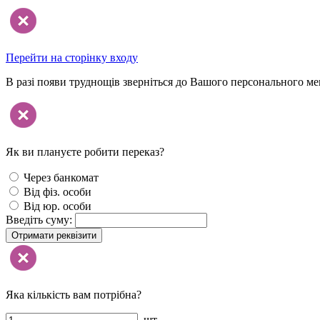
Перейти на сторінку входу
В разі появи труднощів зверніться до Вашого персонального м
Як ви плануєте робити переказ?
Через банкомат
Від фіз. особи
Від юр. особи
Введіть суму:
Отримати реквізити
Яка кількість вам потрібна?
шт.