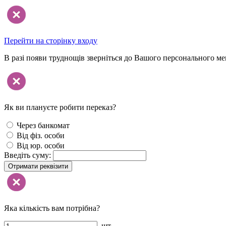
Перейти на сторінку входу
В разі появи труднощів зверніться до Вашого персонального м
Як ви плануєте робити переказ?
Через банкомат
Від фіз. особи
Від юр. особи
Введіть суму:
Отримати реквізити
Яка кількість вам потрібна?
шт.