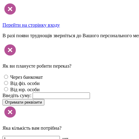
Перейти на сторінку входу
В разі появи труднощів зверніться до Вашого персонального м
Як ви плануєте робити переказ?
Через банкомат
Від фіз. особи
Від юр. особи
Введіть суму:
Отримати реквізити
Яка кількість вам потрібна?
шт.