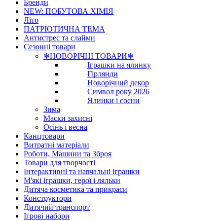
Бренди
NEW: ПОБУТОВА ХІМІЯ
Літо
ПАТРІОТИЧНА ТЕМА
Антистрес та слайми
Сезонні товари
❄НОВОРІЧНІ ТОВАРИ❄
Іграшки на ялинку
Гірлянди
Новорічний декор
Символ року 2026
Ялинки і сосни
Зима
Маски захисні
Осінь і весна
Канцтовари
Витратні матеріали
Роботи, Машини та Зброя
Товари для творчості
Інтерактивні та навчальні іграшки
М'які іграшки, герої і ляльки
Дитяча косметика та прикраси
Конструктори
Дитячий транспорт
Ігрові набори