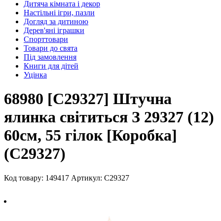
Дитяча кімната і декор
Настільні ігри, пазли
Догляд за дитиною
Дерев'яні іграшки
Спорттовари
Товари до свята
Під замовлення
Книги для дітей
Уцінка
68980 [C29327] Штучна
ялинка світиться З 29327 (12)
60см, 55 гілок [Коробка]
(C29327)
Код товару: 149417
Артикул: C29327