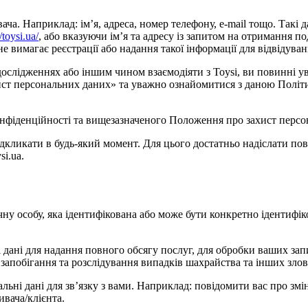
. Наприклад: ім’я, адреса, номер телефону, e-mail тощо. Такі дан
//toysi.ua/
, або вказуючи ім’я та адресу із запитом на отримання по
 вимагає реєстрації або надання такої інформації для відвідуван
 дослідженнях або іншим чином взаємодіяти з Toysi, ви повинні
захист персональних даних» та уважно ознайомитися з даною Полі
нфіденційності та вищезазначеного Положення про захист персон
ідкликати в будь-який момент. Для цього достатньо надіслати п
i.ua.
чну особу, яка ідентифікована або може бути конкретно ідентифік
 дані для надання повного обсягу послуг, для обробки ваших запи
 запобігання та розслідування випадків шахрайства та інших зло
альні дані для зв’язку з вами. Наприклад: повідомити вас про зм
ивача/клієнта.