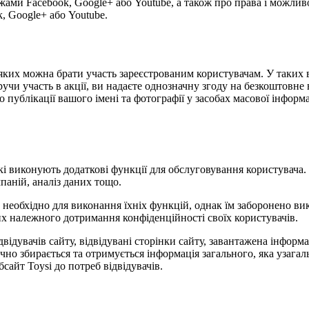
жами Facebook, Google+ або Youtube, а також про права і можлив
, Google+ або Youtube.
 у яких можна брати участь зареєстрованим користувачам. У таки
учи участь в акції, ви надаєте однозначну згоду на безкоштовне 
публікації вашого імені та фотографії у засобах масової інформаці
 які виконують додаткові функції для обслуговування користувача
паній, аналіз даних тощо.
е необхідно для виконання їхніх функцій, однак їм заборонено в
них належного дотримання конфіденційності своїх користувачів.
відвідувачів сайту, відвідувані сторінки сайту, завантажена інфор
ично збирається та отримується інформація загального, яка узаг
сайт Toysi до потреб відвідувачів.