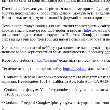
візитів на сайт та вони видаляються відразу, як ви виходите з бр
Постійні cookies можуть зберігатися на вашому пристрої у браузе
містять персональних (особистих) даних і можуть бути видалені
Вони також не отримують жодної інформації з вашого пристро
Toysi використовує cookies для визначення характеристик сайту 
cookies використовуються, щоб зробити вебсайт
https://toysi.ua/
б
дозволяють відстежувати порушення Політики Конфіденційності 
тих відвідувачів або пристрої, які намагаються маніпулювати ін
Ярлик «help» на панелі веббраузера допоможе налаштувати отрим
повною мірою користуватися всіма можливостями вебсайту
htt
Крім того, вебсайт
https://toysi.ua/
може містити посилання на сай
Технічне оснащення сторінок сайту
https://toysi.ua/
може мати (в 
· Соціальної мережі Facebook (facebook.com) та Instagram (insta
адресою: Headquarters 1601 S. California Ave. Palo Alto, CA 9430
· Соціального форуму Youtube (youtube.com) , управління яким 
+1 (650) 253-0000;
· Соціальної мережі Google+ (plus.google.com), управління якою