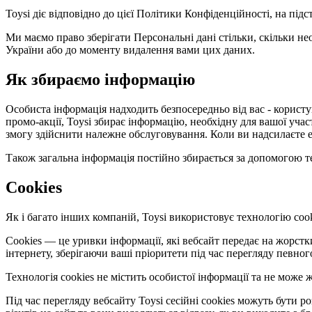
Toysi діє відповідно до цієї Політики Конфіденційності, на під
Ми маємо право зберігати Персональні дані стільки, скільки не
України або до моменту видалення вами цих даних.
Як збираємо інформацію
Особиста інформація надходить безпосередньо від вас - користув
промо-акції, Toysi збирає інформацію, необхідну для вашої уча
змогу здійснити належне обслуговування. Коли ви надсилаєте е
Також загальна інформація постійно збирається за допомогою те
Cookies
Як і багато інших компаній, Toysi використовує технологію cook
Cookies — це уривки інформації, які вебсайт передає на жорст
інтернету, зберігаючи ваші пріоритети під час перегляду певног
Технологія cookies не містить особистої інформації та не мож
Під час перегляду вебсайту Toysi сесійні cookies можуть бути 