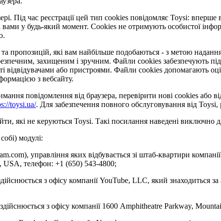
аузера.
рі. Під час реєстрації цей тип cookies повідомляє Toysi: вперше 
 вами у будь-який момент. Сookies не отримують особистої інформ
ю.
та пропозицій, які вам найбільше подобаються - з метою надання 
езпечним, захищеним і зручним. Файли cookies забезпечують під
відвідувачами або пристроями. Файли cookies допомагають оцінит
формацією з вебсайту.
ання повідомлення від браузера, перевірити нові cookies або ві
ps://toysi.ua/
. Для забезпечення повного обслуговування від Toysi
ти, які не керуються Toysi. Такі посилання наведені виключно д
собі) модулі:
gram.com), управління яких відбувається зі штаб-квартири компанії
4, USA, телефон: +1 (650) 543-4800;
здійснюється з офісу компанії YouTube, LLC, який знаходиться за
 здійснюється з офісу компанії 1600 Amphitheatre Parkway, Mounta