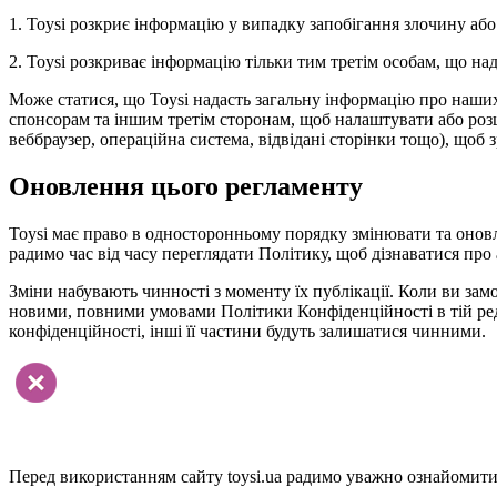
1. Toysi розкриє інформацію у випадку запобігання злочину або
2. Toysi розкриває інформацію тільки тим третім особам, що н
Може статися, що Toysi надасть загальну інформацію про наших в
спонсорам та іншим третім сторонам, щоб налаштувати або розши
веббраузер, операційна система, відвідані сторінки тощо), щоб 
Оновлення цього регламенту
Toysi має право в односторонньому порядку змінювати та онов
радимо час від часу переглядати Політику, щоб дізнаватися про 
Зміни набувають чинності з моменту їх публікації. Коли ви замо
новими, повними умовами Політики Конфіденційності в тій реда
конфіденційності, інші її частини будуть залишатися чинними.
Перед використанням сайту toysi.ua радимо уважно ознайомитис