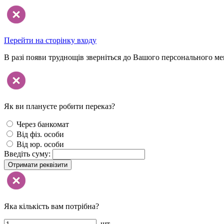
Перейти на сторінку входу
В разі появи труднощів зверніться до Вашого персонального м
Як ви плануєте робити переказ?
Через банкомат
Від фіз. особи
Від юр. особи
Введіть суму:
Отримати реквізити
Яка кількість вам потрібна?
шт.