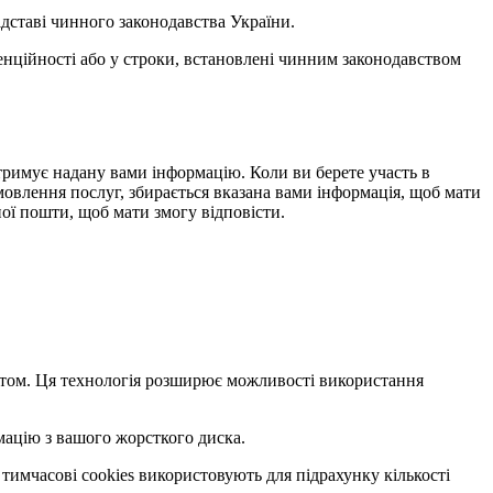
ідставі чинного законодавства України.
денційності або у строки, встановлені чинним законодавством
 отримує надану вами інформацію. Коли ви берете участь в
амовлення послуг, збирається вказана вами інформація, щоб мати
ої пошти, щоб мати змогу відповісти.
сайтом. Ця технологія розширює можливості використання
мацію з вашого жорсткого диска.
 тимчасові cookies використовують для підрахунку кількості