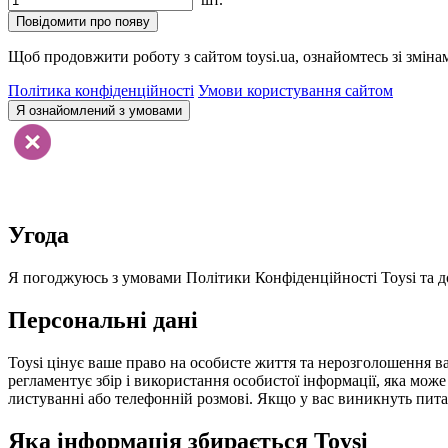
Повідомити про появу
Щоб продовжити роботу з сайтом toysi.ua, ознайомтесь зі зміна
Політика конфіденційності
Умови користування сайтом
Я ознайомлений з умовами
Угода
Я погоджуюсь з умовами Політики Конфіденційності Toysi та до
Персональні дані
Toysi цінує ваше право на особисте життя та нерозголошення ва
регламентує збір і використання особистої інформації, яка мож
листуванні або телефонній розмові. Якщо у вас виникнуть питанн
Яка інформація збирається Toysi