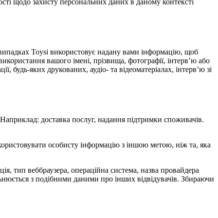
ості щодо захисту персональних даних в даному контексті
х випадках Toysi використовує надану вами інформацію, щоб
використання вашого імені, прізвища, фотографії, інтерв’ю або
ї, будь-яких друкованих, аудіо- та відеоматеріалах, інтерв’ю зі
. Наприклад: доставка послуг, надання підтримки споживачів.
икористовувати особисту інформацію з іншою метою, ніж та, яка
мація, тип веббраузера, операційна система, назва провайдера
альнюється з подібними даними про інших відвідувачів. Збираючи