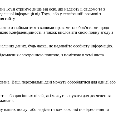
і Toysi отримує лише від осіб, які надають її свідомо та з
дальшої інформації від Toysi, або у телефонній розмові з
ня сайту.
 уважно ознайомитися з вашими правами та обов’язками щодо
тикою Конфіденційності, а також висловити свою повну згоду з
альних даних, будь ласка, не надавайте особисту інформацію.
овідомлення електронною поштою, з поміткою в темі листа
ована. Ваші персональні дані можуть оброблятися для однієї або
тів або для інших цілей, які можуть існувати для досягнення
вживань.
іну наших послуг або надіслати вам важливі повідомлення та