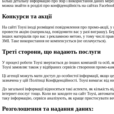
Більш детальну інформацію про збір і використання даних мере
можна знайти в розділі про конфіденційність на сайтах Facebook
Конкурси та акції
На сайті Toysi іноді розміщені повідомлення про промо-акції,
провести акцію (наприклад, повідомити вас у разі виграшу). Бер
інших матеріалів про вас з рекламною метою, у тому числі право 
ЗМІ. Таке використання не компенсується (не оплачується).
Треті сторони, що надають послуги
У процесі роботи Toysi звертається до інших компаній та осіб,
Toysi замовляє також у відібраних сервісів створення промо-кам
Ці агенції можуть мати доступ до особистої інформації, якщо ц
зазначена у цій Політиці Конфіденційності. Toysi вимагає від 
До загальної інформації відносяться такі аспекти, як кількість 
інтернет-послуг тощо. Коли ви заходите на сайт Toysi, автомат
таку інформацію, сервіси аналізують, як краще пристосувати веб
Розголошення та надання даних: