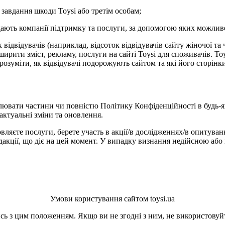
 завдання шкоди Toysi або третім особам;
адають компанії підтримку та послуги, за допомогою яких можлив
ідвідувачів (наприклад, відсоток відвідувачів сайту жіночої та 
рити зміст, рекламу, послуги на сайті Toysi для споживачів. Toys
зрозуміти, як відвідувачі подорожують сайтом та які його сторін
лювати частини чи повністю Політику Конфіденційності в будь-я
актуальні зміни та оновлення.
вляєте послуги, берете участь в акції/в дослідженнях/в опитуван
кції, що діє на цей момент. У випадку визнання недійсною або 
Умови користування сайтом toysi.ua
ь з цим положенням. Якщо ви не згодні з ним, не використовуйт