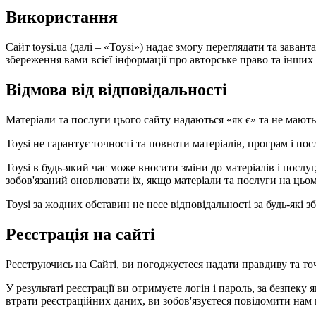
Використання
Сайт toysi.ua (далі – «Toysi») надає змогу переглядати та зава
збереження вами всієї інформації про авторське право та інших в
Відмова від відповідальності
Матеріали та послуги цього сайту надаються «як є» та не мают
Toysi не гарантує точності та повноти матеріалів, програм і по
Toysi в будь-який час може вносити зміни до матеріалів і посл
зобов'язаний оновлювати їх, якщо матеріали та послуги на цьом
Toysi за жодних обставин не несе відповідальності за будь-які
Реєстрація на сайті
Реєструючись на Сайті, ви погоджуєтеся надати правдиву та то
У результаті реєстрації ви отримуєте логін і пароль, за безпеку 
втрати реєстраційних даних, ви зобов'язуєтеся повідомити нам 