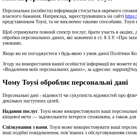
Персональна (особиста) інформація стосується окремого споживача
власного бажання. Наприклад, зареєструвавшись на сайті
https:
представником Toysi, та не виключно такими способами. Toysi не
Щоб отримувати повний спектр послуг, брати участь в акціях,
обробки персональних даних, які зазначені в ст. 8 З.У. «Про 
умовами.
Якщо ви не погоджуєтеся з будь-якою з умов даної Політики Ко
Згоду на використання вашої особистої інформації ви можете в
«Видалення моїх персональних даних», за адресою: support@toys
Чому Toysi обробляє персональні дані
Персональні дані - відомості чи сукупність відомостей про фізи
декількох наступних цілей.
Надання послуг
. Toysi може використовувати ваші персональні
кінцевої мети — задовольнити інтереси споживача, а також для
Спілкування з вами
. Toysi може використовувати ваші персон
інші подібні повідомлення, пов’язаних з обслуговуванням спож