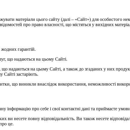
нтажувати матеріали цього сайту (далі – «Сайт») для особистого 
ідомостей про право власності, що містяться у вихідних матеріала
ь жодних гарантій.
слуг, що надаються на цьому Сайті.
уг, що надаються на цьому Сайті, а також до згаданих у них прод
у Сайті застаріють.
 збитки, що виникли внаслідок використання, неможливості викори
чну інформацію про себе і свої контактні дані та приймаєте умов
яких ви несете повну відповідальність. Ви також несете відповідаль
про це.