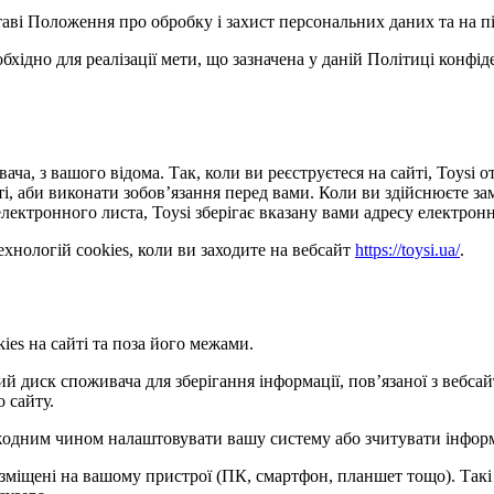
ставі Положення про обробку і захист персональних даних та на п
обхідно для реалізації мети, що зазначена у даній Політиці конфі
ача, з вашого відома. Так, коли ви реєструєтеся на сайті, Toysi
сті, аби виконати зобов’язання перед вами. Коли ви здійснюєте з
лектронного листа, Toysi зберігає вказану вами адресу електронн
хнологій cookies, коли ви заходите на вебсайт
https://toysi.ua/
.
ies на сайті та поза його межами.
кий диск споживача для зберігання інформації, пов’язаної з веб
о сайту.
е жодним чином налаштовувати вашу систему або зчитувати інфор
розміщені на вашому пристрої (ПК, смартфон, планшет тощо). Такі