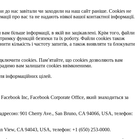
ви до нас завітали чи заходили на наш сайт раніше. Cookies не
ації про вас та не надають ніякої вашої контактної інформації.
вам більше інформації, в якій ви зацікавлені. Крім того, файли
тримку функцій безпеки та їх роботу. Файли cookies також
и кількість і частоту запитів, а також виявляти та блокувати
дключити cookies. Пам’ятайте, що cookies дозволяють вам
, радимо вам залишати cookies ввімкненими.
ля інформаційних цілей.
 Facebook Inc, Facebook Corporate Office, який знаходиться за
 адресою: 901 Cherry Ave., San Bruno, CA 94066, USA, телефон:
in View, CA 94043, USA, телефон: +1 (650) 253-0000.