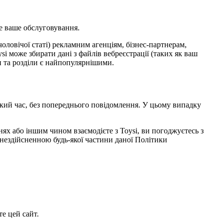
е ваше обслуговування.
чоловічої статі) рекламним агенціям, бізнес-партнерам,
i може збирати дані з файлів вебреєстрації (таких як ваш
ки та розділи є найпопулярнішими.
кий час, без попереднього повідомлення. У цьому випадку
нях або іншим чином взаємодієте з Toysi, ви погоджуєтесь з
нездійсненною будь-якої частини даної Політики
е цей сайт.