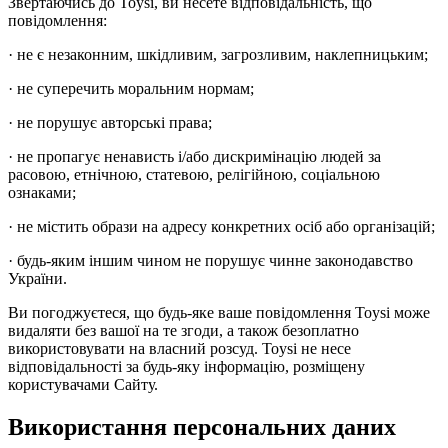
Звертаючись до Toysi, ви несете відповідальність, що
повідомлення:
· не є незаконним, шкідливим, загрозливим, наклепницьким;
· не суперечить моральним нормам;
· не порушує авторські права;
· не пропагує ненависть і/або дискримінацію людей за
расовою, етнічною, статевою, релігійною, соціальною
ознаками;
· не містить образи на адресу конкретних осіб або організацій;
· будь-яким іншим чином не порушує чинне законодавство
України.
Ви погоджуєтеся, що будь-яке ваше повідомлення Toysi може
видаляти без вашої на те згоди, а також безоплатно
використовувати на власний розсуд. Toysi не несе
відповідальності за будь-яку інформацію, розміщену
користувачами Сайту.
Використання персональних даних