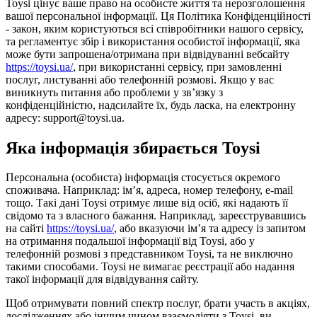
Toysi цінує ваше право на особисте життя та нерозголошення
вашої персональної інформації. Ця Політика Конфіденційності
- закон, яким користуються всі співробітники нашого сервісу,
та регламентує збір і використання особистої інформації, яка
може бути запрошена/отримана при відвідуванні вебсайту
https://toysi.ua/
, при використанні сервісу, при замовленні
послуг, листуванні або телефонній розмові. Якщо у вас
виникнуть питання або проблеми у зв’язку з
конфіденційністю, надсилайте їх, будь ласка, на електронну
адресу: support@toysi.ua.
Яка інформація збирається Toysi
Персональна (особиста) інформація стосується окремого
споживача. Наприклад: ім’я, адреса, номер телефону, e-mail
тощо. Такі дані Toysi отримує лише від осіб, які надають її
свідомо та з власного бажання. Наприклад, зареєструвавшись
на сайті
https://toysi.ua/
, або вказуючи ім’я та адресу із запитом
на отримання подальшої інформації від Toysi, або у
телефонній розмові з представником Toysi, та не виключно
такими способами. Toysi не вимагає реєстрації або надання
такої інформації для відвідування сайту.
Щоб отримувати повний спектр послуг, брати участь в акціях,
дослідженнях або іншим чином взаємодіяти з Toysi, ви