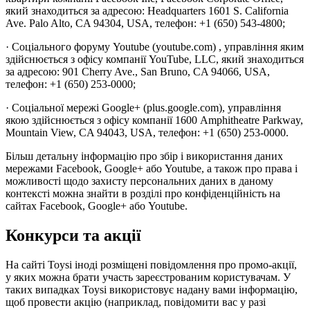
який знаходиться за адресою: Headquarters 1601 S. California
Ave. Palo Alto, CA 94304, USA, телефон: +1 (650) 543-4800;
· Соціального форуму Youtube (youtube.com) , управління яким
здійснюється з офісу компанії YouTube, LLC, який знаходиться
за адресою: 901 Cherry Ave., San Bruno, CA 94066, USA,
телефон: +1 (650) 253-0000;
· Соціальної мережі Google+ (plus.google.com), управління
якою здійснюється з офісу компанії 1600 Amphitheatre Parkway,
Mountain View, CA 94043, USA, телефон: +1 (650) 253-0000.
Більш детальну інформацію про збір і використання даних
мережами Facebook, Google+ або Youtube, а також про права і
можливості щодо захисту персональних даних в даному
контексті можна знайти в розділі про конфіденційність на
сайтах Facebook, Google+ або Youtube.
Конкурси та акції
На сайті Toysi іноді розміщені повідомлення про промо-акції,
у яких можна брати участь зареєстрованим користувачам. У
таких випадках Toysi використовує надану вами інформацію,
щоб провести акцію (наприклад, повідомити вас у разі