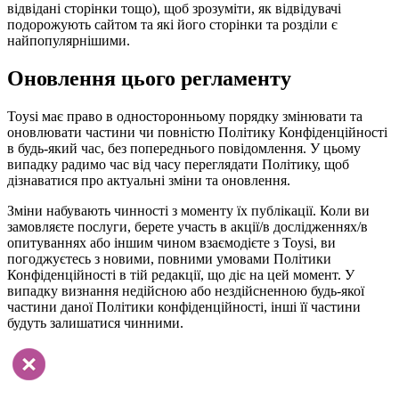
відвідані сторінки тощо), щоб зрозуміти, як відвідувачі
подорожують сайтом та які його сторінки та розділи є
найпопулярнішими.
Оновлення цього регламенту
Toysi має право в односторонньому порядку змінювати та
оновлювати частини чи повністю Політику Конфіденційності
в будь-який час, без попереднього повідомлення. У цьому
випадку радимо час від часу переглядати Політику, щоб
дізнаватися про актуальні зміни та оновлення.
Зміни набувають чинності з моменту їх публікації. Коли ви
замовляєте послуги, берете участь в акції/в дослідженнях/в
опитуваннях або іншим чином взаємодієте з Toysi, ви
погоджуєтесь з новими, повними умовами Політики
Конфіденційності в тій редакції, що діє на цей момент. У
випадку визнання недійсною або нездійсненною будь-якої
частини даної Політики конфіденційності, інші її частини
будуть залишатися чинними.