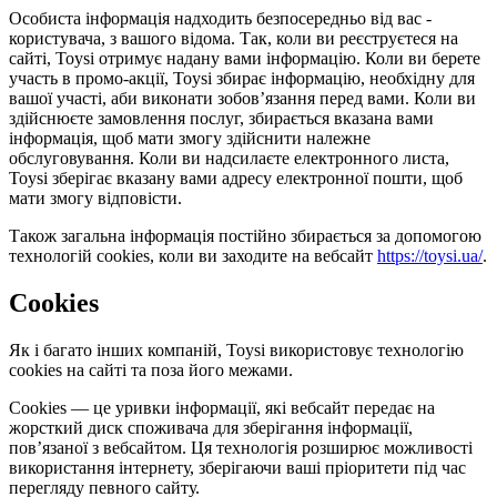
Особиста інформація надходить безпосередньо від вас -
користувача, з вашого відома. Так, коли ви реєструєтеся на
сайті, Toysi отримує надану вами інформацію. Коли ви берете
участь в промо-акції, Toysi збирає інформацію, необхідну для
вашої участі, аби виконати зобов’язання перед вами. Коли ви
здійснюєте замовлення послуг, збирається вказана вами
інформація, щоб мати змогу здійснити належне
обслуговування. Коли ви надсилаєте електронного листа,
Toysi зберігає вказану вами адресу електронної пошти, щоб
мати змогу відповісти.
Також загальна інформація постійно збирається за допомогою
технологій cookies, коли ви заходите на вебсайт
https://toysi.ua/
.
Cookies
Як і багато інших компаній, Toysi використовує технологію
cookies на сайті та поза його межами.
Cookies — це уривки інформації, які вебсайт передає на
жорсткий диск споживача для зберігання інформації,
пов’язаної з вебсайтом. Ця технологія розширює можливості
використання інтернету, зберігаючи ваші пріоритети під час
перегляду певного сайту.