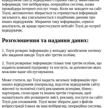
інформація, тип веббраузера, операційна система, назва
провайдера інтернет-послуг тощо. Коли ви заходите на сайт
Toysi, автоматично збирається та отримується інформація
загального, яка узагальнюється з подібними даними про
інших відвідувачів. Збираючи таку інформацію, сервіси
аналізують, як краще пристосувати вебсайт Toysi до потреб
відвідувачів.
Розголошення та надання даних:
1. Toysi розкриє інформацію у випадку запобігання злочину
або завдання шкоди Toysi або третім особам;
2. Toysi розкриває інформацію тільки тим третім особам, що
надають компанії підтримку та послуги, за допомогою яких
можливе ваше обслуговування.
Може статися, що Toysi надасть загальну інформацію про
наших відвідувачів (наприклад, відсоток відвідувачів сайту
жіночої та чоловічої статі) рекламним агенціям, бізнес-
партнерам, спонсорам та іншим третім сторонам, щоб
налаштувати або розширити зміст, рекламу, послуги на сайті
Toysi для споживачів. Toysi може збирати дані з файлів
вебреєстрації (таких як ваш веббраузер, операційна система,