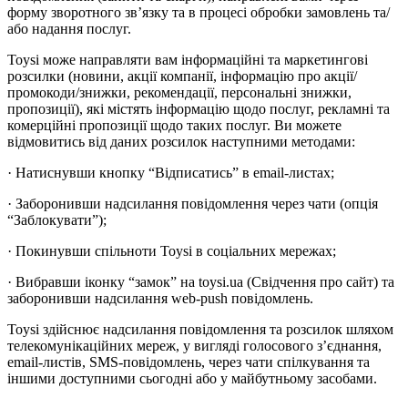
форму зворотного зв’язку та в процесі обробки замовлень та/
або надання послуг.
Toysi може направляти вам інформаційні та маркетингові
розсилки (новини, акції компанії, інформацію про акції/
промокоди/знижки, рекомендації, персональні знижки,
пропозиції), які містять інформацію щодо послуг, рекламні та
комерційні пропозиції щодо таких послуг. Ви можете
відмовитись від даних розсилок наступними методами:
· Натиснувши кнопку “Відписатись” в email-листах;
· Заборонивши надсилання повідомлення через чати (опція
“Заблокувати”);
· Покинувши спільноти Toysi в соціальних мережах;
· Вибравши іконку “замок” на toysi.ua (Свідчення про сайт) та
заборонивши надсилання web-push повідомлень.
Toysi здійснює надсилання повідомлення та розсилок шляхом
телекомунікаційних мереж, у вигляді голосового з’єднання,
email-листів, SMS-повідомлень, через чати спілкування та
іншими доступними сьогодні або у майбутньому засобами.