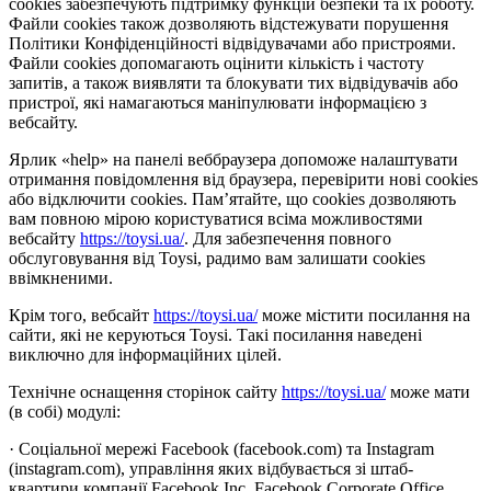
cookies забезпечують підтримку функцій безпеки та їх роботу.
Файли cookies також дозволяють відстежувати порушення
Політики Конфіденційності відвідувачами або пристроями.
Файли cookies допомагають оцінити кількість і частоту
запитів, а також виявляти та блокувати тих відвідувачів або
пристрої, які намагаються маніпулювати інформацією з
вебсайту.
Ярлик «help» на панелі веббраузера допоможе налаштувати
отримання повідомлення від браузера, перевірити нові cookies
або відключити cookies. Пам’ятайте, що cookies дозволяють
вам повною мірою користуватися всіма можливостями
вебсайту
https://toysi.ua/
. Для забезпечення повного
обслуговування від Toysi, радимо вам залишати cookies
ввімкненими.
Крім того, вебсайт
https://toysi.ua/
може містити посилання на
сайти, які не керуються Toysi. Такі посилання наведені
виключно для інформаційних цілей.
Технічне оснащення сторінок сайту
https://toysi.ua/
може мати
(в собі) модулі:
· Соціальної мережі Facebook (facebook.com) та Instagram
(instagram.com), управління яких відбувається зі штаб-
квартири компанії Facebook Inc, Facebook Corporate Office,