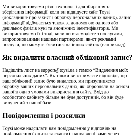
Ми використовуємо різні технології для збирання та
зберігання інформації, коли ви відвідуєте сайт Toysi
(
докладніше про захист і обробку персональних даних
). Запис
інформації відбувається також за допомогою одного або
декількох файлів кукі та анонімних ідентифікаторів. Ми
використовуємо їх і тоді, коли ви взаємодієте з послугами,
запропонованими нашими партнерами, як-от рекламні
послуги, що можуть з'явитися на інших сайтах (наприклад).
Як видалити власний обліковий запис?
Надішліть лист на support@toysi.ua з темою “Видалення моїх
персональних даних”. Як тільки ви отримаєте відповідь, що
ваш обліковий запис було видалено, ми призупиняємо
обробку ваших персональних даних, які обробляли на основі
вашої згоди з умовами використання сайту. Вхід до
особистого кабінету більше не буде доступний, бо він буде
вилучений з нашої бази.
Повідомлення і розсилки
Toysi може надсилати вам повідомлення у відповідь на
повідомлення (запити та скарги), направлені вами через