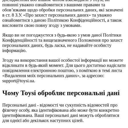
повинні уважно ознайомитися з вашими правами та
обов’язками щодо обробки персональних даних, які зазначені
в ст. 8 З.У. «Про захист персональних даних» та уважно
ознайомитися з даною Політикою Конфіденційності, а також
висловити свою повну згоду з умовами.
Якщо ви не погоджуєтеся з будь-якою з умов даної Політики
Конфіденційності та вищезазначеного Положення про захист
персональних даних, будь ласка, не надавайте особисту
інформацію.
Згоду на використання вашої особистої інформації ви можете
відкликати в будь-який момент. Для цього достатньо надіслати
повідомлення електронною поштою, з поміткою в темі листа
«Видалення моїх персональних даних», за адресою:
support@toysi.ua.
Чому Toysi обробляє персональні дані
Персональні дані - відомості чи сукупність відомостей про
фізичну особу, яка ідентифікована або може бути конкретно
ідентифікована. Ваші персональні дані можуть оброблятися
для однієї або декількох наступних цілей.