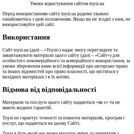
Умови користування сайтом toysi.ua
Перед використанням сайту toysi.ua радимо уважно
ознайомитись з цим положенням. Якщо ви не згодні з ним, не
використовуйте цей сайт.
Використання
Сайт toysi.ua (далі – «Toysi») надає змогу переглядати та
завантажувати матеріали цього сайту (далі – «Сайт») для
особистого некомерційного та комерційного використання, за
умови збереження вами всієї інформації про авторське право
та інших відомостей про право власності, що містяться у
вихідних матеріалах і в їх копіях.
Відмова від відповідальності
Матеріали та послуги цього сайту надаються «як є» та не
мають жодних гарантій.
Toysi не гарантує точності та повноти матеріалів, програм і
послуг, що надаються на цьому Сайті.
Toysi в будь-який час може вносити зміни до матеріалів і