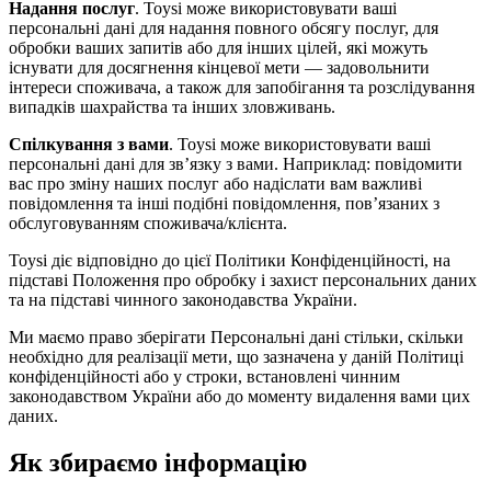
Надання послуг
. Toysi може використовувати ваші
персональні дані для надання повного обсягу послуг, для
обробки ваших запитів або для інших цілей, які можуть
існувати для досягнення кінцевої мети — задовольнити
інтереси споживача, а також для запобігання та розслідування
випадків шахрайства та інших зловживань.
Спілкування з вами
. Toysi може використовувати ваші
персональні дані для зв’язку з вами. Наприклад: повідомити
вас про зміну наших послуг або надіслати вам важливі
повідомлення та інші подібні повідомлення, пов’язаних з
обслуговуванням споживача/клієнта.
Toysi діє відповідно до цієї Політики Конфіденційності, на
підставі Положення про обробку і захист персональних даних
та на підставі чинного законодавства України.
Ми маємо право зберігати Персональні дані стільки, скільки
необхідно для реалізації мети, що зазначена у даній Політиці
конфіденційності або у строки, встановлені чинним
законодавством України або до моменту видалення вами цих
даних.
Як збираємо інформацію