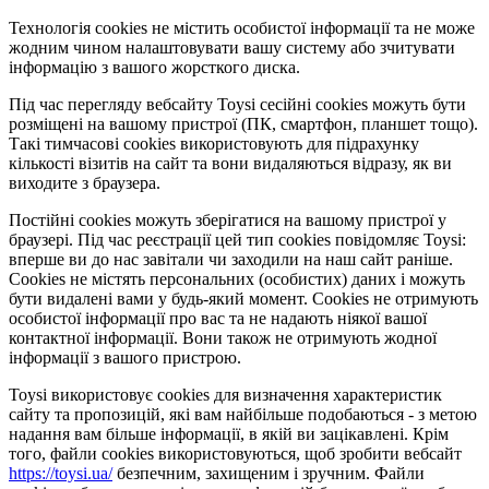
Технологія cookies не містить особистої інформації та не може
жодним чином налаштовувати вашу систему або зчитувати
інформацію з вашого жорсткого диска.
Під час перегляду вебсайту Toysi сесійні cookies можуть бути
розміщені на вашому пристрої (ПК, смартфон, планшет тощо).
Такі тимчасові cookies використовують для підрахунку
кількості візитів на сайт та вони видаляються відразу, як ви
виходите з браузера.
Постійні cookies можуть зберігатися на вашому пристрої у
браузері. Під час реєстрації цей тип cookies повідомляє Toysi:
вперше ви до нас завітали чи заходили на наш сайт раніше.
Cookies не містять персональних (особистих) даних і можуть
бути видалені вами у будь-який момент. Сookies не отримують
особистої інформації про вас та не надають ніякої вашої
контактної інформації. Вони також не отримують жодної
інформації з вашого пристрою.
Toysi використовує cookies для визначення характеристик
сайту та пропозицій, які вам найбільше подобаються - з метою
надання вам більше інформації, в якій ви зацікавлені. Крім
того, файли cookies використовуються, щоб зробити вебсайт
https://toysi.ua/
безпечним, захищеним і зручним. Файли