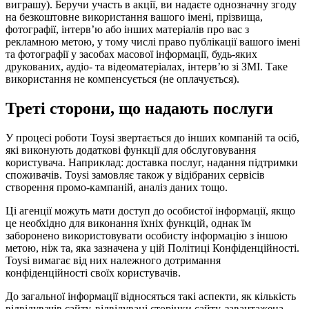
виграшу). Беручи участь в акції, ви надаєте однозначну згоду
на безкоштовне використання вашого імені, прізвища,
фотографії, інтерв’ю або інших матеріалів про вас з
рекламною метою, у тому числі право публікації вашого імені
та фотографії у засобах масової інформації, будь-яких
друкованих, аудіо- та відеоматеріалах, інтерв’ю зі ЗМІ. Таке
використання не компенсується (не оплачується).
Треті сторони, що надають послуги
У процесі роботи Toysi звертається до інших компаній та осіб,
які виконують додаткові функції для обслуговування
користувача. Наприклад: доставка послуг, надання підтримки
споживачів. Toysi замовляє також у відібраних сервісів
створення промо-кампаній, аналіз даних тощо.
Ці агенції можуть мати доступ до особистої інформації, якщо
це необхідно для виконання їхніх функцій, однак їм
заборонено використовувати особисту інформацію з іншою
метою, ніж та, яка зазначена у цій Політиці Конфіденційності.
Toysi вимагає від них належного дотримання
конфіденційності своїх користувачів.
До загальної інформації відносяться такі аспекти, як кількість
відвідувачів сайту, відвідувані сторінки сайту, завантажена