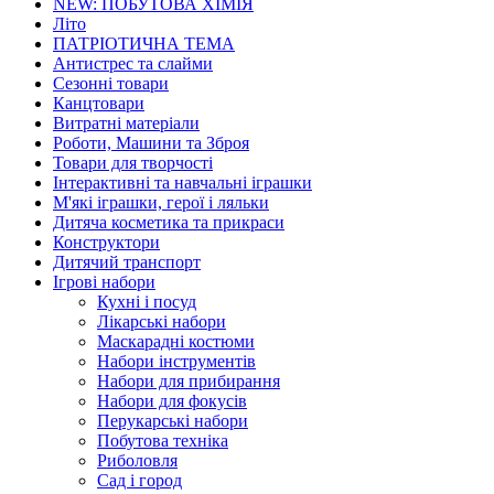
NEW: ПОБУТОВА ХІМІЯ
Літо
ПАТРІОТИЧНА ТЕМА
Антистрес та слайми
Сезонні товари
Канцтовари
Витратні матеріали
Роботи, Машини та Зброя
Товари для творчості
Інтерактивні та навчальні іграшки
М'які іграшки, герої і ляльки
Дитяча косметика та прикраси
Конструктори
Дитячий транспорт
Ігрові набори
Кухні і посуд
Лікарські набори
Маскарадні костюми
Набори інструментів
Набори для прибирання
Набори для фокусів
Перукарські набори
Побутова техніка
Риболовля
Сад і город