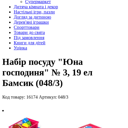
Супермаркет
Дитяча кімната і декор
Настільні ігри, пазли
Догляд за дитиною
Дерев'яні іграшки
Спорттовари
Товари до свята
Під замовлення
Книги для дітей
Уцінка
Набір посуду "Юна
господиня" № 3, 19 ел
Бамсик (048/3)
Код товару: 16174
Артикул: 048/3